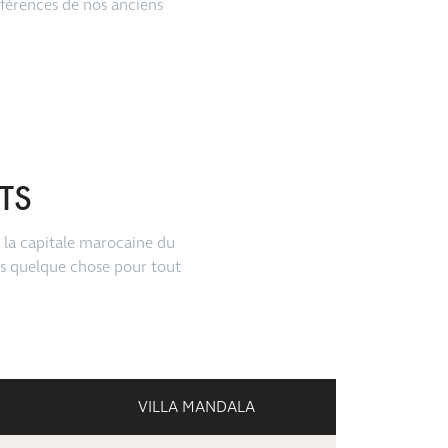
férences de nos anciens
TS
 la capitale marocaine du
ns quelque chose pour tout
VILLA MANDALA