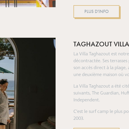
PLUS D'INFO
TAGHAZOUT VILL
La Villa Taghazout est notre
décontractée.
Ses terrasses
son accès direct à la plage
une deuxième maison où vous
La Villa Taghazout a été ci
suivants, The Guardian, Huf
Independent.
C’est le surf camp le plus p
2003.