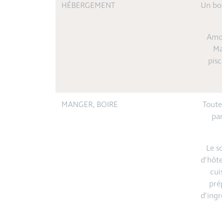
HÉBERGEMENT
Un bou
Amou
Ma
pisc
MANGER, BOIRE
Toute
par
Le s
d’hôt
cui
pré
d’ingr