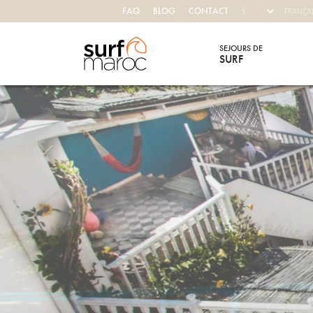
FAQ
BLOG
CONTACT
SEJOURS DE
SURF
Surf Maroc
HEBERGE