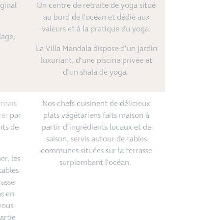
ginal
Un centre de retraite de yoga situé
au bord de l’océan et dédié aux
valeurs et à la pratique du yoga.
lage,
La Villa Mandala dispose d’un jardin
luxuriant, d’une piscine privée et
d’un shala de yoga.
x
mais
Nos chefs cuisinent de délicieux
rer
par
plats végétariens faits maison à
nts de
partir d’ingrédients locaux et de
saison, servis autour de tables
communes situées sur la terrasse
er, les
surplombant l’océan.
tables
rasse
as en
vous
partie