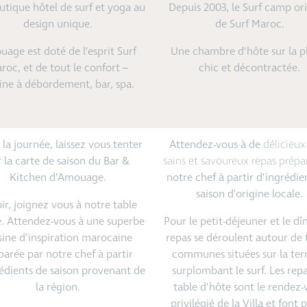
tique hôtel de surf et yoga au
Depuis 2003, le Surf camp ori
design unique.
de Surf Maroc.
age est doté de l’esprit Surf
Une chambre d’hôte sur la p
roc, et de tout le confort –
chic et décontractée.
ine à débordement, bar, spa.
 la journée, laissez vous tenter
Attendez-vous à de
délicieu
 la carte de saison du Bar &
sains et savoureux
repas
prépa
Kitchen d’Amouage.
notre chef à partir d’ingrédie
saison d’origine locale.
oir, joignez vous à notre table
e. Attendez-vous à une superbe
Pour le petit-déjeuner et le dîn
sine d’inspiration marocaine
repas se déroulent autour de 
parée par notre chef à partir
communes situées sur la ter
édients de saison provenant de
surplombant le surf. Les rep
la région.
table d’hôte sont le rendez-
privilégié de la Villa et font 