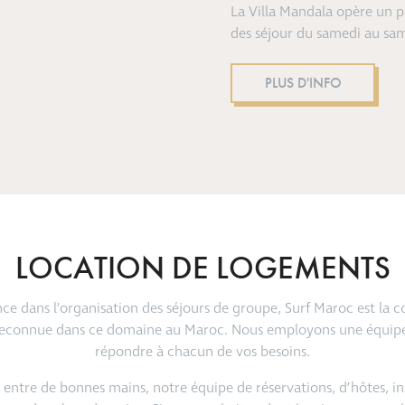
La Villa Mandala opère un p
des séjour du samedi au sa
PLUS D'INFO
LOCATION DE LOGEMENTS
nce dans l’organisation des séjours de groupe, Surf Maroc est la
s reconnue dans ce domaine au Maroc. Nous employons une équipe
répondre à chacun de vos besoins.
entre de bonnes mains, notre équipe de réservations, d’hôtes, in