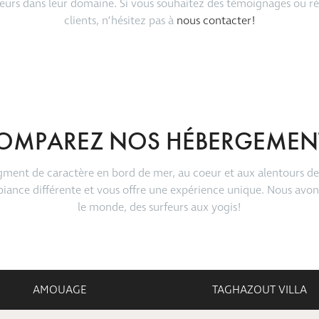
leurs dans leur domaine. Si vous souhaitez des témoignages ou ré
clients, n’hésitez pas à
nous contacter!
OMPAREZ NOS HÉBERGEMEN
gment de caractère en bord de mer, au coeur et aux alentours de
biance différente et vous offre une expérience unique. Nous avo
le monde, des surfeurs aux yogis!
AMOUAGE
TAGHAZOUT VILLA