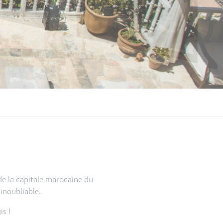
de la capitale marocaine du
inoubliable.
is !