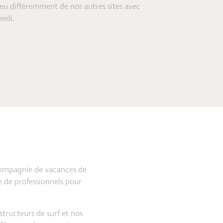
eu différemment de nos autres sites avec
medi.
 compagnie de vacances de
 de professionnels pour
structeurs de surf et nos