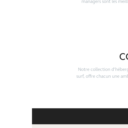
managers sont les meil
C
Notre collection d’héber
surf, offre chacun une am