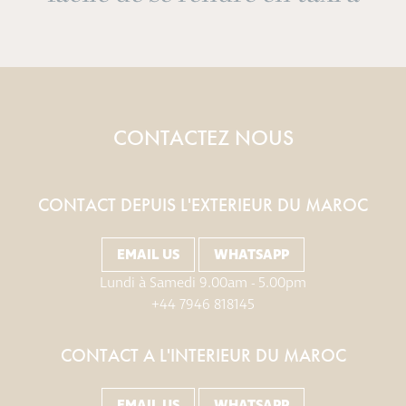
se trouve tout au nord, à la
brisent sur les rochers au-
visible le long de la côte.
Agadir et Tagazhout.
FVDP02, TRIP ADVISOR
GAVIN CHETTY
dessous de nous. Le soleil se
sortie de Taghazout.
BHP-MISSISSAUGA, CANADA TRIP ADVISOR
lève à ma droite.
PATRICK L , TRIP ADVISOR
CONTACTEZ NOUS
SARAH MARSH
CONTACT DEPUIS L'EXTERIEUR DU MAROC
EMAIL US
WHATSAPP
Lundi à Samedi 9.00am - 5.00pm
+44 7946 818145
CONTACT A L'INTERIEUR DU MAROC
EMAIL US
WHATSAPP