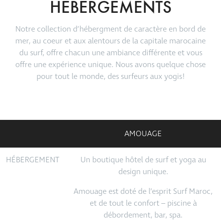
HÉBERGEMENTS
Notre collection d’hébergment de caractère en bord de
mer, au coeur et aux alentours de la capitale marocaine
du surf, offre chacun une ambiance différente et vous
offre une expérience unique. Nous avons quelque chose
pour tout le monde, des surfeurs aux yogis!
AMOUAGE
HÉBERGEMENT
Un boutique hôtel de surf et yoga au
design unique.
Amouage est doté de l’esprit Surf Maroc,
et de tout le confort – piscine à
débordement, bar, spa.