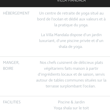
VILLA MANDALA
HÉBERGEMENT
Un centre de retraite de yoga situé au
bord de l’océan et dédié aux valeurs et à
la pratique du yoga.
La Villa Mandala dispose d’un jardin
luxuriant, d’une piscine privée et d’un
shala de yoga.
MANGER,
Nos chefs cuisinent de délicieux plats
BOIRE
végétariens faits maison à partir
d’ingrédients locaux et de saison, servis
autour de tables communes situées sur la
terrasse surplombant l’océan.
FACILITIES
Piscine & Jardin
Yoga shala sur le toit