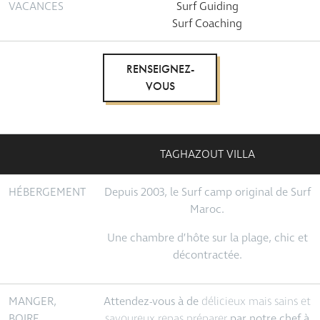
VACANCES
Surf Guiding
Surf Coaching
RENSEIGNEZ-
VOUS
TAGHAZOUT VILLA
HÉBERGEMENT
Depuis 2003, le Surf camp original de Surf
Maroc.
Une chambre d’hôte sur la plage, chic et
décontractée.
MANGER,
Attendez-vous à de
délicieux
mais
sains et
BOIRE
savoureux
repas
préparer
par notre chef à