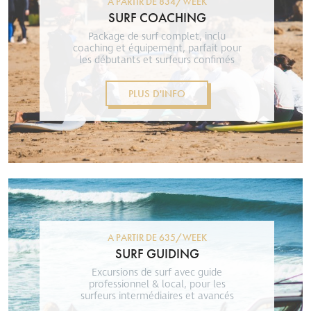
A PARTIR DE 834/WEEK
SURF COACHING
Package de surf complet, inclu
coaching et équipement, parfait pour
les débutants et surfeurs confimés
PLUS D'INFO
A PARTIR DE 635/WEEK
SURF GUIDING
Excursions de surf avec guide
professionnel & local, pour les
surfeurs intermédiaires et avancés