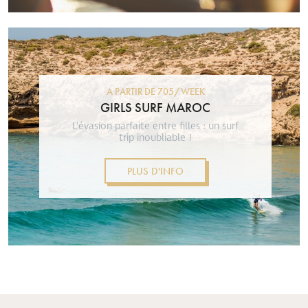
A PARTIR DE 705/WEEK
GIRLS SURF MAROC
L'évasion parfaite entre filles : un surf
trip inoubliable !
PLUS D'INFO