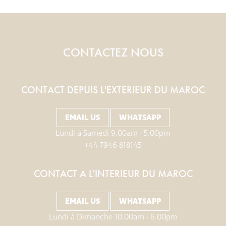
une vue superbe sur la mer qui
quand il remonte.
laisse entrer la lumière
KARIN BADT
CONTACTEZ NOUS
parfaitement.
E EPRICHARD, LONDON – TRIP ADVISOR
CONTACT DEPUIS L'EXTERIEUR DU MAROC
EMAIL US
WHATSAPP
Lundi à Samedi 9.00am - 5.00pm
+44 7946 818145
CONTACT A L'INTERIEUR DU MAROC
EMAIL US
WHATSAPP
Lundi à Dimanche 10.00am - 6.00pm