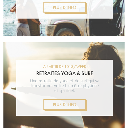
PLUS D'INFO
A PARTIR DE 1013/WEEK
RETRAITES YOGA & SURF
Une retraite de yoga et de surf qui va
transformer votre bien-être physique
et spirituel.
PLUS D'INFO