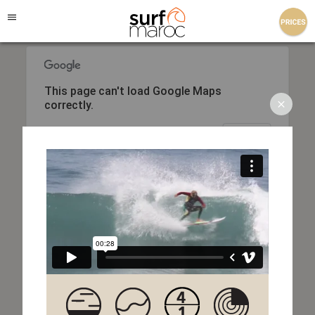
Surf Maroc
This page can't load Google Maps
correctly.
Do you own this website?
OK