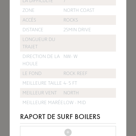
LA DIFFICULTÉ
7
ZONE
NORTH COAST
ACCÈS
ROCKS
DISTANCE
25MIN DRIVE
LONGUEUR DU
TRAJET
DIRECTION DE LA
NW- W
HOULE
LE FOND
ROCK REEF
MEILLEURE TAILLE
4- 5 FT
MEILLEUR VENT
NORTH
MEILLEURE MARÉE
LOW - MID
RAPORT DE SURF BOILERS