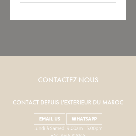
CONTACTEZ NOUS
CONTACT DEPUIS L'EXTERIEUR DU MAROC
EMAIL US
WHATSAPP
Lundi à Samedi 9.00am - 5.00pm
+44 7946 818145